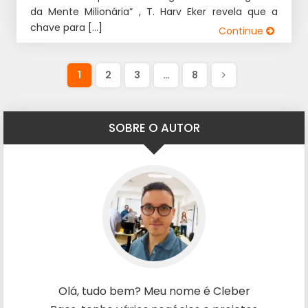
da Mente Milionária” , T. Harv Eker revela que a
chave para […]
Continue
1
2
3
…
8
SOBRE O AUTOR
Olá, tudo bem? Meu nome é Cleber